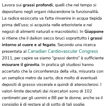
Lavora sui
grassi profondi
, quelli che nel tempo si
depositano negli organi riducendone la funzionalità.
La radice essiccata va fatta rinvenire in acqua tiepida
prima dell’uso; si acquista nelle erboristerie e nei
negozi di alimenti naturali e macrobiotici. In
Giappone
si ritiene che il daikon secco bruci soprattutto
i grassi
intorno al cuore e al fegato
. Secondo una ricerca
Canadian Cardiovascular Congress
presentata al
2011, per capire se siamo “grassi dentro” è sufficiente
misurare il girovita
. In pratica gli studiosi hanno
accertato che la circonferenza della vita, misurata con
un semplice metro da sarto, dice molto di eventuali
depositi di grasso viscerale e quindi di aterosclerosi. I
valori-limite decretati dai ricercatori sono di 102
centimetri per gli uomini e 88 per le donne, anche se il
consiglio è di restare al di sotto di tali soglie.