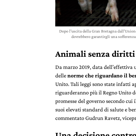
Dopo l’uscita della Gran Bretagna dall’Union
dovrebbero garantirgli una sofferenz
Animali senza diritti
Da marzo 2019, data dell’effettiva 
delle
norme che riguardano il be
Unito. Tali leggi sono state infatt
riguarderanno più il Regno Unito 
promesse del governo secondo cui il
suoi elevati standard di salute e be
commentato Gudrun Ravetz, vicepres
Una decisione contro