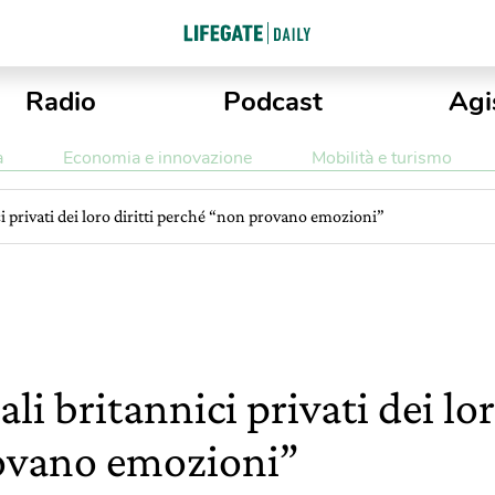
Radio
Podcast
Agi
a
Economia e innovazione
Mobilità e turismo
ci privati dei loro diritti perché “non provano emozioni”
li britannici privati dei lor
ovano emozioni”