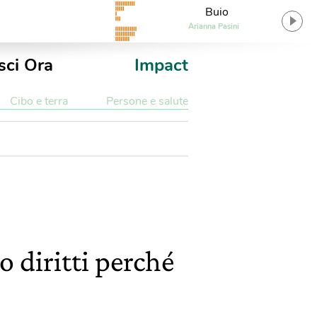
Buio
Arianna Pasini
sci Ora
Impact
Cibo e terra
Persone e salute
o diritti perché