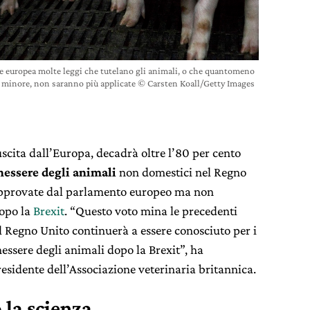
e europea molte leggi che tutelano gli animali, o che quantomeno
a minore, non saranno più applicate © Carsten Koall/Getty Images
uscita dall’Europa, decadrà oltre l’80 per cento
nessere degli animali
non domestici nel Regno
i approvate dal parlamento europeo ma non
dopo la
Brexit
. “Questo voto mina le precedenti
 Regno Unito continuerà a essere conosciuto per i
nessere degli animali dopo la Brexit”, ha
idente dell’Associazione veterinaria britannica.
 la scienza