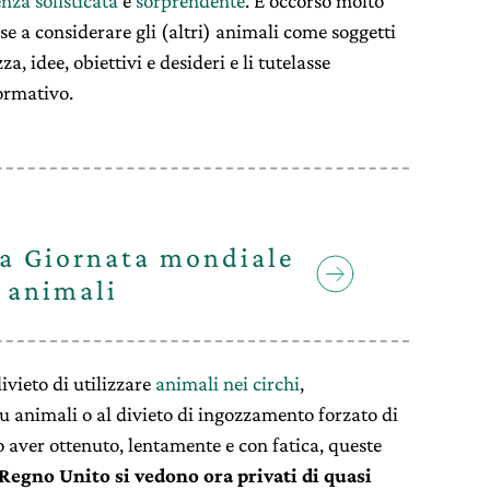
enza
sofisticata
e
sorprendente
. È occorso molto
e a considerare gli (altri) animali come soggetti
a, idee, obiettivi e desideri e li tutelasse
ormativo.
la Giornata mondiale
i animali
vieto di utilizzare
animali nei circhi
,
 su animali o al divieto di ingozzamento forzato di
 aver ottenuto, lentamente e con fatica, queste
 Regno Unito si vedono ora privati di quasi