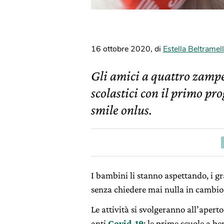
16 ottobre 2020
,
di
Estella Beltramell
Gli amici a quattro zampe 
scolastici con il primo pr
smile onlus.
I bambini li stanno aspettando, i g
senza chiedere mai nulla in cambio 
Le attività si svolgeranno all’aperto
anti
Covid-19
; le prime scuole a b