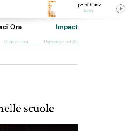
point blank
Kelela
sci Ora
Impact
Cibo e terra
Persone e salute
nelle scuole