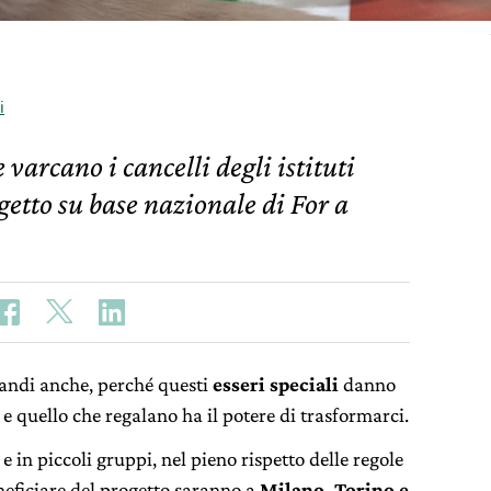
i
varcano i cancelli degli istituti
ogetto su base nazionale di For a
randi anche, perché questi
esseri speciali
danno
e quello che regalano ha il potere di trasformarci.
 e in piccoli gruppi, nel pieno rispetto delle regole
eneficiare del progetto saranno a
Milano, Torino e