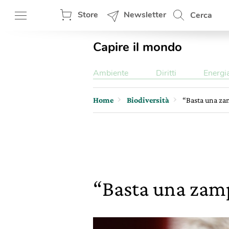
Store
Newsletter
Cerca
Capire il mondo
Ambiente
Diritti
Energi
Home
Biodiversità
“Basta una zam
“Basta una zamp