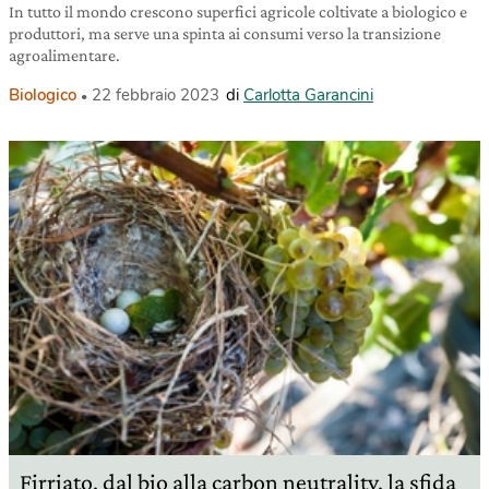
In tutto il mondo crescono superfici agricole coltivate a biologico e
produttori, ma serve una spinta ai consumi verso la transizione
agroalimentare.
Biologico
22 febbraio 2023
di
Carlotta Garancini
Firriato, dal bio alla carbon neutrality, la sfida