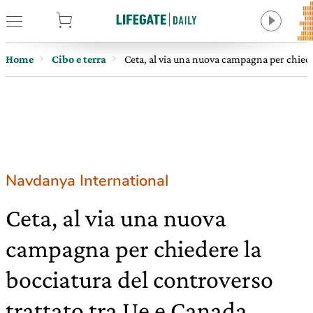
tore
Home
Cibo e terra
Ceta, al via una nuova campagna per chiede
Navdanya International
Ceta, al via una nuova
campagna per chiedere la
bocciatura del controverso
trattato tra Ue e Canada