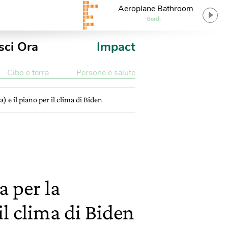
Aeroplane Bathroom
Gordi
sci Ora
Impact
Cibo e terra
Persone e salute
 e il piano per il clima di Biden
a per la
il clima di Biden