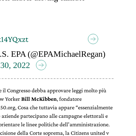
x14YQxzt
U.S. EPA (@EPAMichaelRegan)
 30, 2022
he il Congresso debba approvare leggi molto più
New Yorker
Bill McKibben
, fondatore
350.org, Cosa che tuttavia appare “essenzialmente
e aziende partecipano alle campagne elettorali e
ientare le linee politiche dell’amministrazione.
cisione della Corte soprema, la Citizens united v