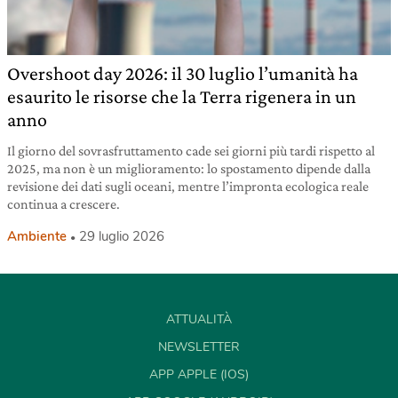
Overshoot day 2026: il 30 luglio l’umanità ha
esaurito le risorse che la Terra rigenera in un
anno
Il giorno del sovrasfruttamento cade sei giorni più tardi rispetto al
2025, ma non è un miglioramento: lo spostamento dipende dalla
revisione dei dati sugli oceani, mentre l’impronta ecologica reale
continua a crescere.
Ambiente
29 luglio 2026
ATTUALITÀ
NEWSLETTER
APP APPLE (IOS)