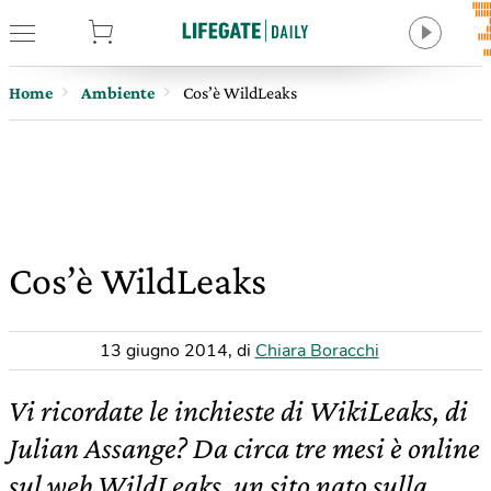
tore
Home
Ambiente
Cos’è WildLeaks
Cos’è WildLeaks
13 giugno 2014
,
di
Chiara Boracchi
Vi ricordate le inchieste di WikiLeaks, di
Julian Assange? Da circa tre mesi è online
sul web WildLeaks, un sito nato sulla