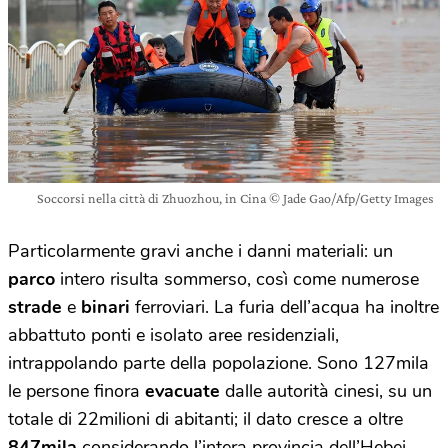
Soccorsi nella città di Zhuozhou, in Cina © Jade Gao/Afp/Getty Images
Particolarmente gravi anche i danni materiali: un
parco
intero risulta sommerso, così come numerose
strade
e
binari
ferroviari. La furia dell’acqua ha inoltre
abbattuto ponti e isolato aree residenziali,
intrappolando parte della popolazione. Sono 127mila
le persone finora
evacuate
dalle autorità cinesi, su un
totale di 22milioni di abitanti; il dato cresce a oltre
847mila
considerando l’intera provincia dell’Hebei