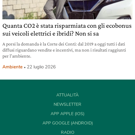
Quanta CO2 è stata risparmiata con gli ecobonus
sui veicoli elettrici e ibridi? Non si sa
A porsi la domanda è la Corte dei Conti: dal 2019 a oggi tutti i dati
diffusi riguardano vendite e incentivi, ma non i risultati raggiunti
per l’ambiente.
Ambiente
22 luglio 2026
ATTUALITÀ
NEWSLETTER
APP APPLE (IOS)
APP GOOGLE (ANDROID)
RADIO