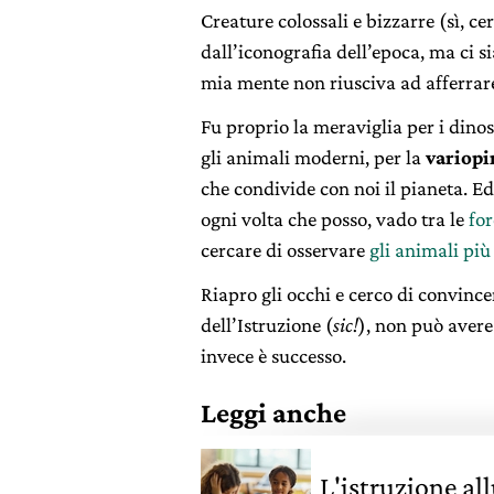
Creature colossali e bizzarre (sì, c
dall’iconografia dell’epoca, ma ci s
mia mente non riusciva ad afferrar
Fu proprio la meraviglia per i dino
gli animali moderni, per la
variopi
che condivide con noi il pianeta. Ed
ogni volta che posso, vado tra le
for
cercare di osservare
gli animali più
Riapro gli occhi e cerco di convince
dell’Istruzione (
sic!
), non può avere
invece è successo.
Leggi anche
L'istruzione all