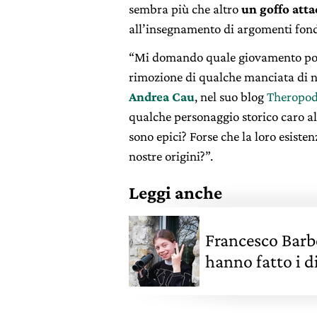
sembra più che altro
un goffo atta
all’insegnamento di argomenti fonda
“Mi domando quale giovamento poss
rimozione di qualche manciata di no
Andrea Cau
, nel suo blog
Theropo
qualche personaggio storico caro al
sono epici? Forse che la loro esiste
nostre origini?”.
Leggi anche
Francesco Barbe
hanno fatto i d