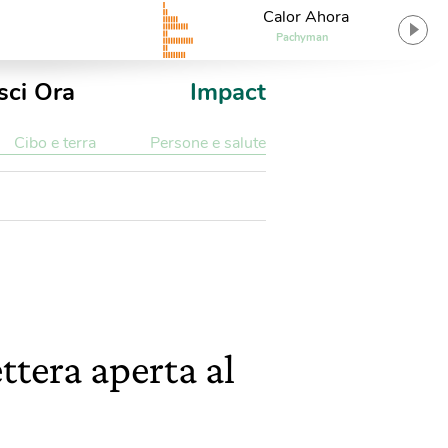
Calor Ahora
Pachyman
sci Ora
Impact
Cibo e terra
Persone e salute
ttera aperta al