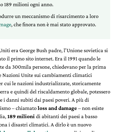
no 189 milioni ogni anno.
trodurre un meccanismo di risarcimento a loro
amage
, che finora non è mai stato approvato.
i Uniti era George Bush padre, l’Unione sovietica si
o il primo sito internet. Era il 1991 quando le
itate da 300mila persone, chiedevano per la prima
e Nazioni Unite sui cambiamenti climatici
 cui le nazioni industrializzate, storicamente
serra e quindi del riscaldamento globale, potessero
e i danni subiti dai paesi poveri. A più di
anismo – chiamato
loss and damage
– non esiste
dia,
189 milioni
di abitanti dei paesi a basso
a i disastri climatici. A dirlo è un nuovo