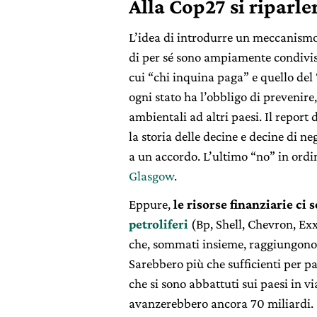
Alla Cop27 si riparle
L’idea di introdurre un meccanism
di per sé sono ampiamente condivisi
cui “chi inquina paga” e quello del
ogni stato ha l’obbligo di prevenire,
ambientali ad altri paesi. Il report
la storia delle decine e decine di ne
a un accordo. L’ultimo “no” in ordi
Glasgow
.
Eppure,
le risorse finanziarie ci 
petroliferi
(Bp, Shell, Chevron, Exx
che, sommati insieme, raggiungono la
Sarebbero più che sufficienti per pa
che si sono abbattuti sui paesi in vi
avanzerebbero ancora 70 miliardi.