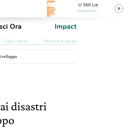
U Still Lie
Machinedrum
sci Ora
Impact
Cibo e terra
Persone e salute
di sviluppo
ai disastri
uppo