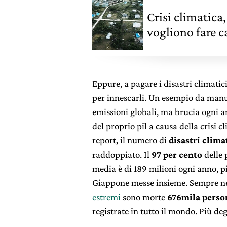
Crisi climatica,
vogliono fare ca
Eppure, a pagare i disastri climati
per innescarli. Un esempio da man
emissioni globali, ma brucia ogni a
del proprio pil a causa della crisi c
report, il numero di
disastri clima
raddoppiato. Il
97 per cento
delle 
media è di 189 milioni ogni anno, pi
Giappone messe insieme. Sempre nei
estremi
sono morte
676mila perso
registrate in tutto il mondo. Più d