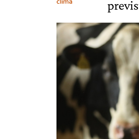
clima
previs