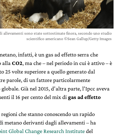
li allevamenti sono state sottostimate finora, secondo uno studio
scientifico americano ©Sean Gallup/Getty Images
etano, infatti, è un gas ad effetto serra che
o alla
CO2
, ma che – nel periodo in cui è attivo – è
o 25 volte superiore a quello generato dal
ltre parole, di un fattore particolarmente
 globale. Già nel 2015, d’altra parte, l’Ipcc aveva
nti il 16 per cento del mix di
gas ad effetto
lle regioni che stanno conoscendo un rapido
di metano derivanti dagli allevamenti – ha
oint Global Change Research Institute
del