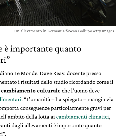
Un allevamento in Germania ©Sean Gallup/Getty Images
 è importante quanto
ri”
idiano Le Monde, Dave Reay, docente presso
ntato i risultati dello studio ricordando come il
n
cambiamento culturale
che l’uomo deve
alimentari
. “L’umanità – ha spiegato – mangia via
he comporta conseguenze particolarmente gravi per
ll’ambito della lotta ai
cambiamenti climatici
,
ivanti dagli allevamenti è importante quanto
i”.