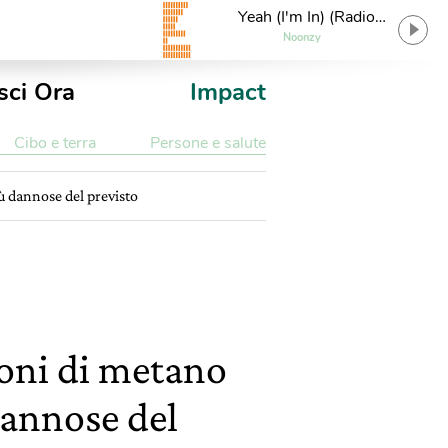
Yeah (I'm In) (Radio
Edit)
Noonzy
sci Ora
Impact
Cibo e terra
Persone e salute
ù dannose del previsto
ioni di metano
dannose del