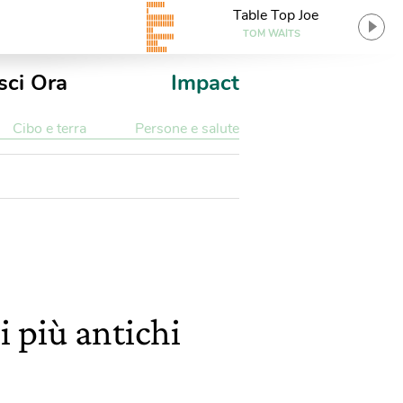
Table Top Joe
TOM WAITS
sci Ora
Impact
Cibo e terra
Persone e salute
i più antichi