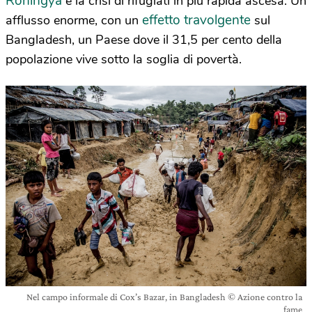
Rohingya
è la crisi di rifugiati in più rapida ascesa. Un
effetto travolgente
afflusso enorme, con un
sul
Bangladesh, un Paese dove il 31,5 per cento della
popolazione vive sotto la soglia di povertà.
Nel campo informale di Cox’s Bazar, in Bangladesh © Azione contro la
fame