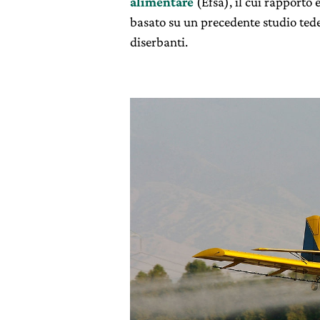
alimentare
(Efsa), il cui rapporto 
basato su un precedente studio tede
diserbanti.