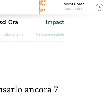
West Coast
LANA DEL REY
sci Ora
Impact
Cibo e terra
Persone e salute
usarlo ancora 7