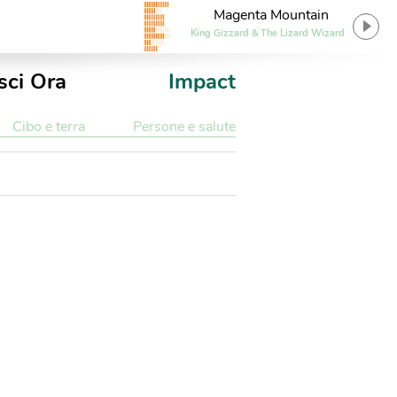
Magenta Mountain
King Gizzard & The Lizard Wizard
sci Ora
Impact
Cibo e terra
Persone e salute