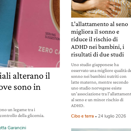
L’allattamento al seno
migliora il sonno e
riduce il rischio di
ADHD nei bambini, i
risultati di due studi
Uno studio giapponese ha
osservato una migliore qualità d
iali alterano il
sonno nei bambini nutriti con
latte materno, mentre secondo
ove sono in
uno studio norvegese esiste
un’associazione tra l’allattamen
al seno e un minor rischio di
ADHD.
ono un legame tra i
l controllo della glicemia.
Cibo e terra
24 luglio 2026
otta Garancini