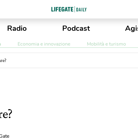
Radio
Podcast
Agi
a
Economia e innovazione
Mobilità e turismo
are?
re?
eGate