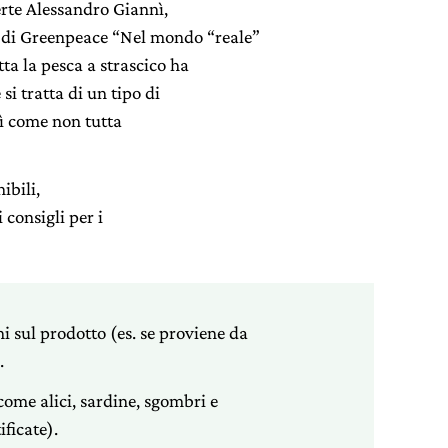
erte Alessandro Giannì,
 di Greenpeace “Nel mondo “reale”
tta la pesca a strascico ha
 si tratta di un tipo di
sì come non tutta
ibili,
 consigli per i
 sul prodotto (es. se proviene da
.
come alici, sardine, sgombri e
ficate).