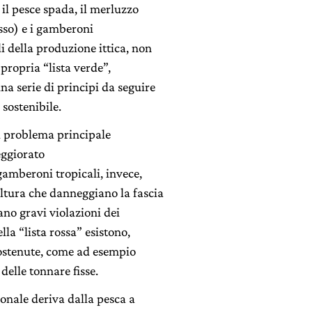
, il pesce spada, il merluzzo
sso) e i gamberoni
li della produzione ittica, non
 propria “lista verde”,
a serie di principi da seguire
sostenibile.
l problema principale
peggiorato
gamberoni tropicali, invece,
ltura che danneggiano la fascia
iano gravi violazioni dei
lla “lista rossa” esistono,
sostenute, come ad esempio
delle tonnare fisse.
ionale deriva dalla pesca a