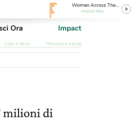
Woman Across The
River
FREDDIE KING
sci Ora
Impact
Cibo e terra
Persone e salute
 milioni di