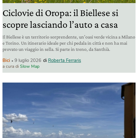
Ciclovie di Oropa: il Biellese si
scopre lasciando l’auto a casa
Il Biellese è un territorio sorprendente, un’oasi verde vicina a Milano
e Torino. Un itinerario ideale per chi pedala in città e non ha mai
provato un viaggio in sella. Si parte in treno, da Santhià.
Bici
9 luglio 2026
di
Roberta Ferraris
a cura di
Slow Map