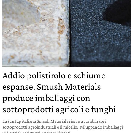
Addio polistirolo e schiume
espanse, Smush Materials
produce imballaggi con
sottoprodotti agricoli e funghi
La startup italiana Smush Materials riesce a combinare i
sottoprodotti agroindustriali e il micelio, sviluppando imballaggi
industriali resistenti e personalizzati.