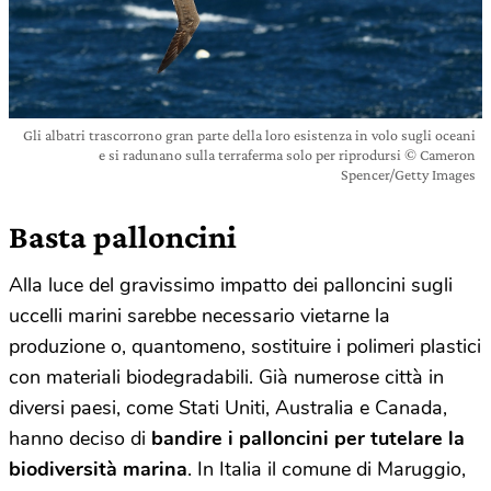
Gli albatri trascorrono gran parte della loro esistenza in volo sugli oceani
e si radunano sulla terraferma solo per riprodursi © Cameron
Spencer/Getty Images
Basta palloncini
Alla luce del gravissimo impatto dei palloncini sugli
uccelli marini sarebbe necessario vietarne la
produzione o, quantomeno, sostituire i polimeri plastici
con materiali biodegradabili. Già numerose città in
diversi paesi, come Stati Uniti, Australia e Canada,
hanno deciso di
bandire i palloncini per tutelare la
biodiversità marina
. In Italia il comune di Maruggio,