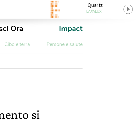
Quartz
LAPALUX
sci Ora
Impact
Cibo e terra
Persone e salute
mento si