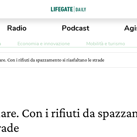
Radio
Podcast
Agi
a
Economia e innovazione
Mobilità e turismo
e. Con i rifiuti da spazzamento si riasfaltano le strade
re. Con i rifiuti da spazza
rade