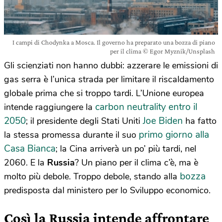
I campi di Chodynka a Mosca. Il governo ha preparato una bozza di piano
per il clima © Egor Myznik/Unsplash
Gli scienziati non hanno dubbi: azzerare le emissioni di
gas serra è l’unica strada per limitare il riscaldamento
globale prima che si troppo tardi. L’Unione europea
carbon neutrality
entro il
intende raggiungere la
2050
Joe Biden
; il presidente degli Stati Uniti
ha fatto
primo giorno alla
la stessa promessa durante il suo
Casa Bianca
; la Cina arriverà un po’ più tardi, nel
2060. E la
Russia
? Un piano per il clima c’è, ma è
bozza
molto più debole. Troppo debole, stando alla
predisposta dal ministero per lo Sviluppo economico.
Così la Russia intende affrontare