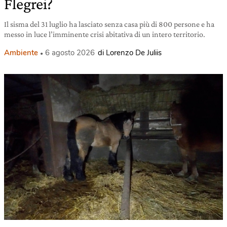
Flegrei?
Il sisma del 31 luglio ha lasciato senza casa più di 800 persone e ha
messo in luce l’imminente crisi abitativa di un intero territorio.
Ambiente
6 agosto 2026
di Lorenzo De Juliis