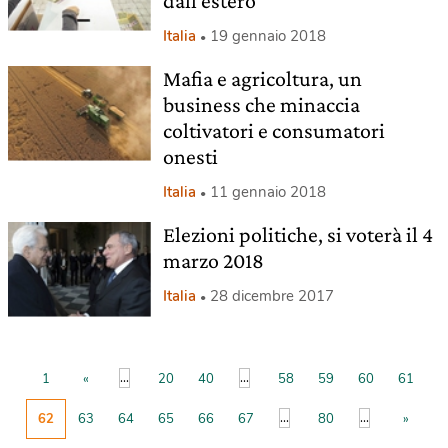
dall’estero
Italia
19 gennaio 2018
Mafia e agricoltura, un
business che minaccia
coltivatori e consumatori
onesti
Italia
11 gennaio 2018
Elezioni politiche, si voterà il 4
marzo 2018
Italia
28 dicembre 2017
...
...
1
«
20
40
58
59
60
61
...
...
62
63
64
65
66
67
80
»