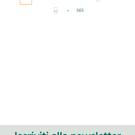
...
»
565