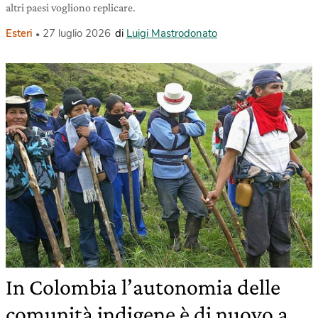
altri paesi vogliono replicare.
Esteri
27 luglio 2026
di
Luigi Mastrodonato
In Colombia l’autonomia delle
comunità indigene è di nuovo a