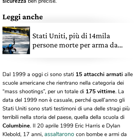
sicurezza
ben precise.
Leggi anche
Stati Uniti, più di 14mila
persone morte per arma da
fuoco dall'inizio del 2022
Dal 1999 a oggi ci sono stati
15 attacchi armati
alle
scuole americane che rientrano nella categoria dei
“mass shootings”, per un totale di
175 vittime
. La
data del 1999 non è casuale, perché quell’anno gli
Stati Uniti sono stati testimoni di una delle stragi più
terribili nella storia del paese, quella della scuola di
Columbine
. Il 20 aprile 1999 Eric Harris e Dylan
assaltarono
Klebold, 17 anni,
con bombe e armi da