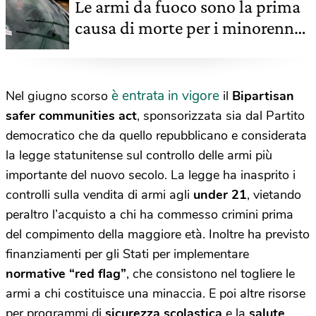
Le armi da fuoco sono la prima
causa di morte per i minorenni
americani
è entrata in vigore
Nel giugno scorso
il
Bipartisan
safer communities act
, sponsorizzata sia dal Partito
democratico che da quello repubblicano e considerata
la legge statunitense sul controllo delle armi più
importante del nuovo secolo. La legge ha inasprito i
controlli sulla vendita di armi agli
under 21
, vietando
peraltro l’acquisto a chi ha commesso crimini prima
del compimento della maggiore età. Inoltre ha previsto
finanziamenti per gli Stati per implementare
normative “red flag”
, che consistono nel togliere le
armi a chi costituisce una minaccia. E poi altre risorse
per programmi di
sicurezza scolastica
e la
salute