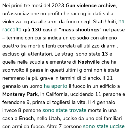
Nei primi tre mesi del 2023
Gun violence archive
,
un’associazione no profit che raccoglie dati sulla
ha
violenza legata alle armi da fuoco negli Stati Uniti,
raccolto
già
130 casi
di
“mass shootings”
nel paese
– termine con cui si indica un episodio con almeno
quattro tra morti e feriti correlati all’utilizzo di armi,
escluso gli attentatori. Le stragi sono state
13
e
quella nella scuola elementare di
Nashville
che ha
sconvolto il paese in questi ultimi giorni non è stata
nemmeno la più grave in termini di bilancio. Il 21
ha aperto
gennaio un uomo
il fuoco in un edificio a
Monterey Park
, in California, uccidendo 11 persone e
ferendone 9, prima di togliersi la vita. Il 4 gennaio
sono state trovate
invece 8 persone
morte in una
casa a
Enoch
, nello Utah, uccise da uno dei familiari
sono state uccise
con armi da fuoco. Altre 7 persone