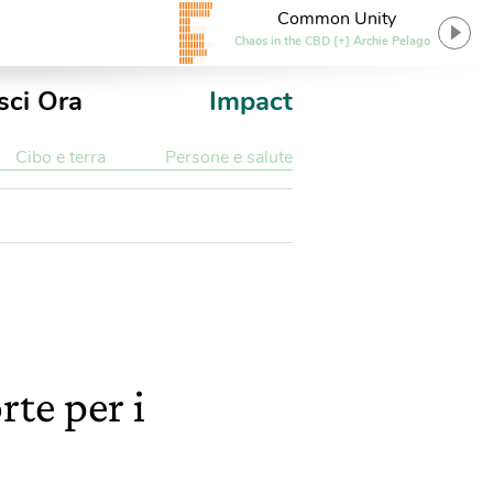
Common Unity
Chaos in the CBD [+] Archie Pelago
sci Ora
Impact
Cibo e terra
Persone e salute
te per i