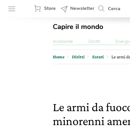
Store
Newsletter
Cerca
Capire il mondo
Ambiente
Diritti
Energi
Home
Diritti
Esteri
Le armi d
Le armi da fuoco
minorenni amer