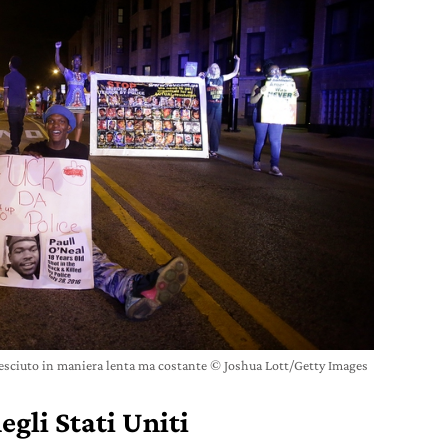
resciuto in maniera lenta ma costante © Joshua Lott/Getty Images
gli Stati Uniti