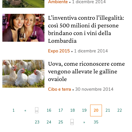
Ambiente
1 dicembre 2014
L’inventiva contro l’illegalità:
così 500 milioni di persone
brindano con i vini della
Lombardia
Expo 2015
1 dicembre 2014
Uova, come riconoscere come
vengono allevate le galline
ovaiole
Cibo e terra
30 novembre 2014
...
1
«
16
17
18
19
20
21
22
...
23
24
25
»
35