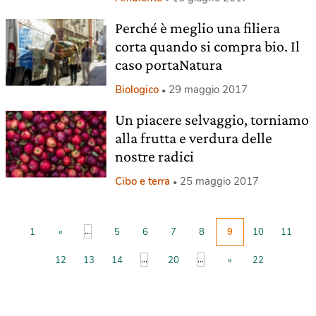
Perché è meglio una filiera
corta quando si compra bio. Il
caso portaNatura
Biologico
29 maggio 2017
Un piacere selvaggio, torniamo
alla frutta e verdura delle
nostre radici
Cibo e terra
25 maggio 2017
...
1
«
5
6
7
8
9
10
11
...
...
12
13
14
20
»
22