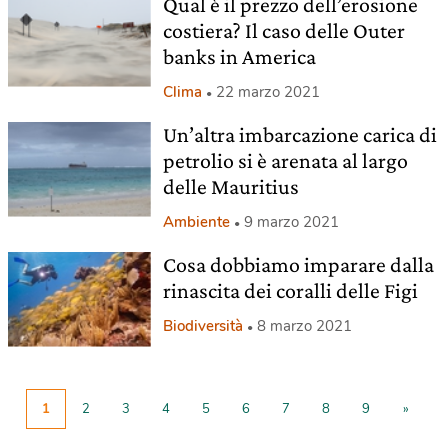
Qual è il prezzo dell’erosione
costiera? Il caso delle Outer
banks in America
Clima
22 marzo 2021
Un’altra imbarcazione carica di
petrolio si è arenata al largo
delle Mauritius
Ambiente
9 marzo 2021
Cosa dobbiamo imparare dalla
rinascita dei coralli delle Figi
Biodiversità
8 marzo 2021
1
2
3
4
5
6
7
8
9
»