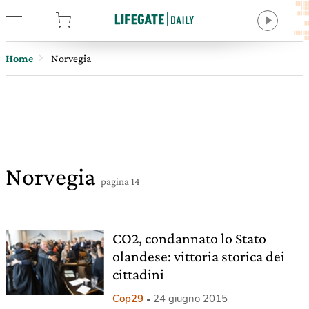
tore
Home
Norvegia
Norvegia
pagina 14
CO2, condannato lo Stato
olandese: vittoria storica dei
cittadini
Cop29
24 giugno 2015