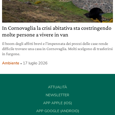
In Cornovaglia la crisi abitativa sta costringendo
molte persone a vivere in van
Il boom degli affitti brevi e l’impennata dei prezzi delle case rende
difficile trovare una casa in Cornovaglia. Molti scelgono di trasferirsi
in furgone.
Ambiente
17 luglio 2026
ATTUALITÀ
NEWSLETTER
APP APPLE (IOS)
APP GOOGLE (ANDROID)