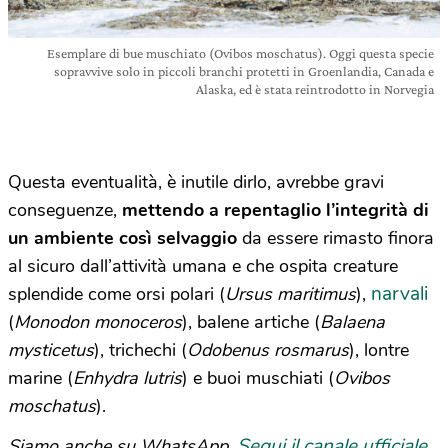
Esemplare di bue muschiato (Ovibos moschatus). Oggi questa specie
sopravvive solo in piccoli branchi protetti in Groenlandia, Canada e
Alaska, ed è stata reintrodotto in Norvegia
Questa eventualità, è inutile dirlo, avrebbe gravi
conseguenze,
mettendo a repentaglio l’integrità di
un ambiente così selvaggio
da essere rimasto finora
al sicuro dall’attività umana e che ospita creature
narvali
splendide come orsi polari (
Ursus maritimus
),
(
Monodon monoceros
), balene artiche (
Balaena
mysticetus
), trichechi (
Odobenus rosmarus
), lontre
marine (
Enhydra lutris
) e buoi muschiati (
Ovibos
moschatus
).
Segui il canale ufficiale
Siamo anche su WhatsApp.