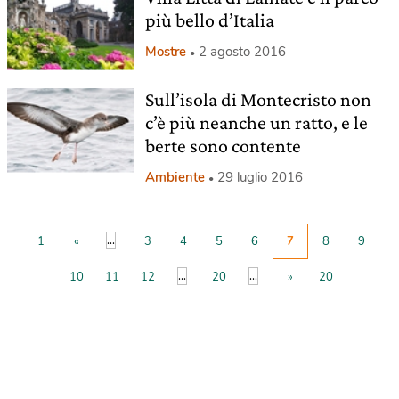
più bello d’Italia
Mostre
2 agosto 2016
Sull’isola di Montecristo non
c’è più neanche un ratto, e le
berte sono contente
Ambiente
29 luglio 2016
...
1
«
3
4
5
6
7
8
9
...
...
10
11
12
20
»
20