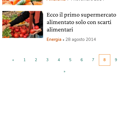
Ecco il primo supermercato
alimentato solo con scarti
alimentari
Energia
28 agosto 2014
«
1
2
3
4
5
6
7
8
9
»