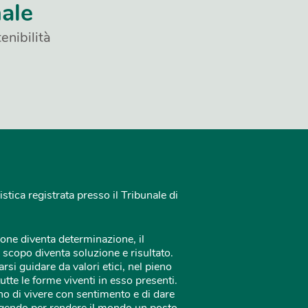
nale
enibilità
istica registrata presso il Tribunale di
one diventa determinazione, il
 scopo diventa soluzione e risultato.
rsi guidare da valori etici, nel pieno
tutte le forme viventi in esso presenti.
o di vivere con sentimento e di dare
 agendo per rendere il mondo un posto