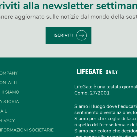
riviti alla newsletter settima
nere aggiornato sulle notizie dal mondo della sost
ISCRIVITI
OMPANY
ONTATTI
LifeGate è una testata giornal
HI SIAMO
Como, 27/2001
A STORIA
Siamo il luogo dove l'educazi
AIL
sentimento diventa azione, lo
Siamo per chi sceglie di lascia
RIVACY
rispetto dell'ecosistema e di 
NFORMAZIONI SOCIETARIE
Siamo per coloro che decidon
uno scopo alla propria vita,