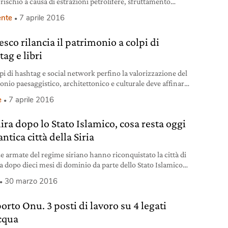
rischio a causa di estrazioni petrolifere, sfruttamento
e delle foreste e creazione di grandi infrastrutture.
nte
7 aprile 2016
sco rilancia il patrimonio a colpi di
ag e libri
pi di hashtag e social network perfino la valorizzazione del
onio paesaggistico, architettonico e culturale deve affinare
prie strategie comunicative ed esplorare linguaggi
e
7 aprile 2016
tivi, sforzandosi di abbinare ai benefici consolidati dei
ti cartacei tradizionali quelli derivanti da forme meno
ira dopo lo Stato Islamico, cosa resta oggi
zionali di coinvolgimento mediatico. L’Unesco ha
uito con esemplare meticolosità questa doppia strategia
antica città della Siria
cando
ze armate del regime siriano hanno riconquistato la città di
a dopo dieci mesi di dominio da parte dello Stato Islamico
 Il 27 marzo i militanti islamisti sono stati cacciati dalla città
30 marzo 2016
 dopo tre settimane di operazioni militari serrate supportate
rsioni aeree russe e dai soldati libanesi. Durante
orto Onu. 3 posti di lavoro su 4 legati
pazione della città, patrimonio dell’umanità
acqua