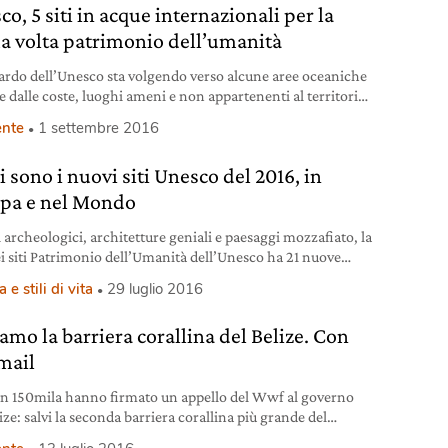
o, 5 siti in acque internazionali per la
a volta patrimonio dell’umanità
ardo dell’Unesco sta volgendo verso alcune aree oceaniche
e dalle coste, luoghi ameni e non appartenenti al territorio
uno stato sovrano. Si sta concretizzando una nuova
nte
1 settembre 2016
zione di patrimoni dell’umanità che comprenderà cinque
rticolarmente preziose per la biodiversità, alcune per la
 sono i nuovi siti Unesco del 2016, in
a di specie rare di coralli e altre perché sono luogo di
pa e nel Mondo
i archeologici, architetture geniali e paesaggi mozzafiato, la
dei siti Patrimonio dell’Umanità dell’Unesco ha 21 nuove
Scopriamo quali
 e stili di vita
29 luglio 2016
amo la barriera corallina del Belize. Con
mail
in 150mila hanno firmato un appello del Wwf al governo
ize: salvi la seconda barriera corallina più grande del
e la Grande Voragine Blu.