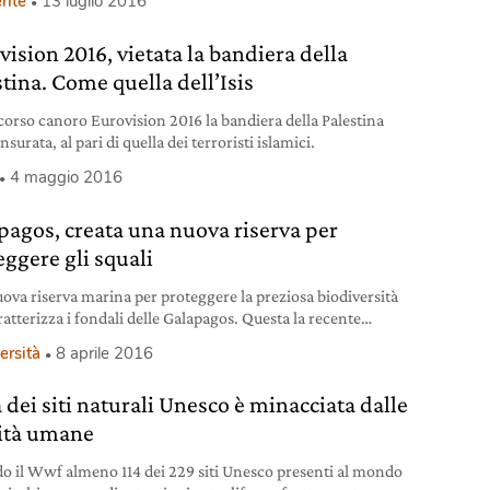
nte
13 luglio 2016
vision 2016, vietata la bandiera della
stina. Come quella dell’Isis
corso canoro Eurovision 2016 la bandiera della Palestina
nsurata, al pari di quella dei terroristi islamici.
4 maggio 2016
pagos, creata una nuova riserva per
eggere gli squali
ova riserva marina per proteggere la preziosa biodiversità
atterizza i fondali delle Galapagos. Questa la recente
one presa dall’Ecuador, a salvaguardia delle straordinarie
ersità
8 aprile 2016
di vita che popolano le acque dell’arcipelago. Il 97 per cento
ritorio delle Galapagos è già tutelato dall’Unesco in quanto
 dei siti naturali Unesco è minacciata dalle
onio dell’umanità, per l’importanza assunta dall’arcipelago
eoria dell’evoluzione
vità umane
o il Wwf almeno 114 dei 229 siti Unesco presenti al mondo