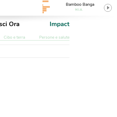
Bamboo Banga
M.I.A.
sci Ora
Impact
Cibo e terra
Persone e salute