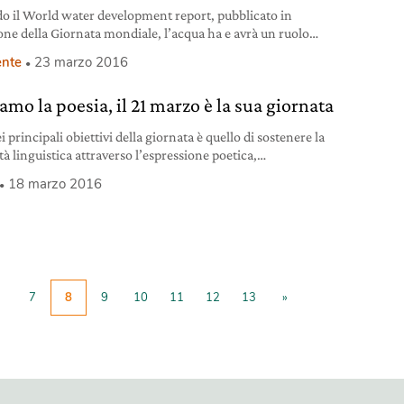
o il World water development report, pubblicato in
one della Giornata mondiale, l’acqua ha e avrà un ruolo
 nell’economia mondiale.
nte
23 marzo 2016
amo la poesia, il 21 marzo è la sua giornata
 principali obiettivi della giornata è quello di sostenere la
tà linguistica attraverso l’espressione poetica,
uardando così le lingue in pericolo.
18 marzo 2016
7
8
9
10
11
12
13
»