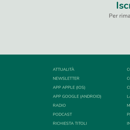
Isc
Per rima
ATTUALITÀ
C
NEWSLETTER
C
APP APPLE (IOS)
C
APP GOOGLE (ANDROID)
L
RADIO
M
PODCAST
P
RICHIESTA TITOLI
I