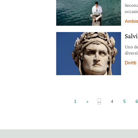
Second
occasi
chiave
Ambie
Salvi
Uno dei
diversi
salvag
Diritti
...
1
«
4
5
6