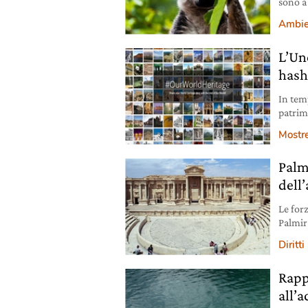
sono a 
illegal
Ambie
L’Une
hasht
In tem
patrim
le pro
Mostr
alterna
suppor
Palm
conven
perseg
dell’
affian
Le for
Palmir
(Isis).
Diritti
antica
da incu
Rapp
l’occu
all’