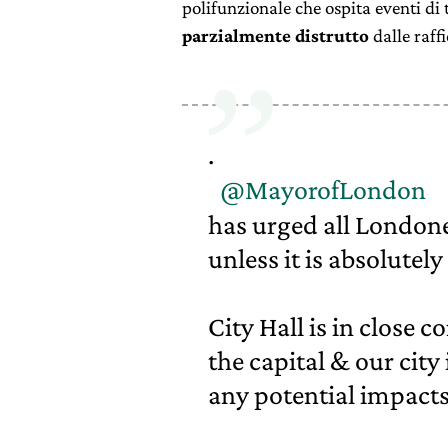
polifunzionale che ospita eventi di tu
parzialmente distrutto
dalle raffi
.
@MayorofLondon
has urged all Londone
unless it is absolutely
City Hall is in close 
the capital & our city 
any potential impacts