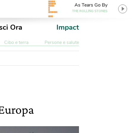
As Tears Go By
THE ROLLING STONES
sci Ora
Impact
Cibo e terra
Persone e salute
 Europa