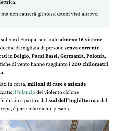
ettrica.
 ma non causerà gli stessi danni visti altrove.
a sul nord Europa causando
almeno 16 vittime
,
 decine di migliaia di persone
senza corrente
rati in
Belgio, Paesi Bassi, Germania, Polonia,
affiche di vento hanno raggiunto i
200 chilometri
za.
ati in corsa,
milioni di case e aziende
occate:
il bilancio
del violento ciclone
6 febbraio a partire dal
sud dell’Inghilterra
e dal
Europa, è particolarmente pesante.