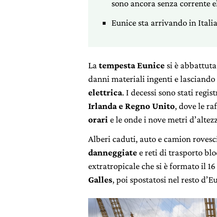
sono ancora senza corrente el
Eunice sta arrivando in Italia
La
tempesta Eunice
si è abbattut
danni materiali ingenti e lasciando
elettrica
. I decessi sono stati regist
Irlanda e Regno Unito
, dove le r
orari
e le onde i nove metri d’altez
Alberi caduti, auto e camion rovesci
danneggiate
e reti di trasporto bl
extratropicale che si è formato il 1
Galles
, poi spostatosi nel resto d’