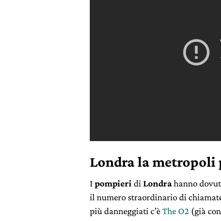
Londra la metropoli 
I
pompieri
di
Londra
hanno dovuto
il numero straordinario di chiamate 
più danneggiati c’è
The O2
(già con