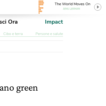
The World Moves On
JENS LEKMAN
sci Ora
Impact
Cibo e terra
Persone e salute
tano green