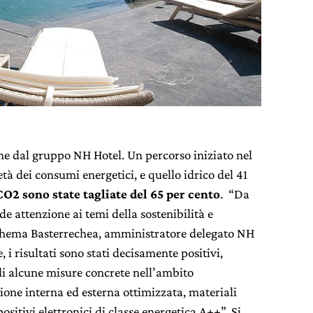
he dal gruppo NH Hotel. Un percorso iniziato nel
à dei consumi energetici, e quello idrico del 41
CO2 sono state tagliate del 65 per cento
. “Da
de attenzione ai temi della sostenibilità e
a Chema Basterrechea, amministratore delegato NH
e, i risultati sono stati decisamente positivi,
di alcune misure concrete nell’ambito
zione interna ed esterna ottimizzata, materiali
sitivi elettronici di classe energetica A++”. Si