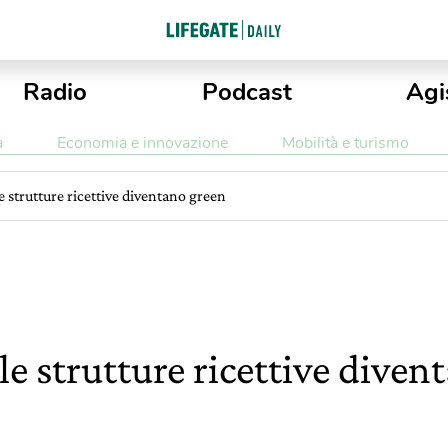
Radio
Podcast
Agi
a
Economia e innovazione
Mobilità e turismo
 strutture ricettive diventano green
e strutture ricettive diven