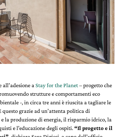
ie all’adesione a
Stay for the Planet
– progetto che
 promuovendo strutture e comportamenti eco
entale -, in circa tre anni è riuscita a tagliare le
 questo grazie ad un’attenta politica di
o e la produzione di energia, il risparmio idrico, la
quisti e l’educazione degli ospiti.
“Il progetto e il
osi”
, dichiara Sara Digiesi, a capo dell’ufficio