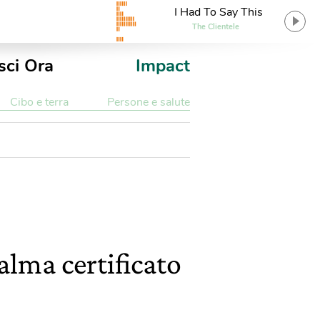
I Had To Say This
The Clientele
sci Ora
Impact
Cibo e terra
Persone e salute
alma certificato