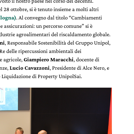
lto il nostro paese nel corso dei decenni.
28 ottobre, si è tenuto insieme a molti altri
logna)
. Al convegno dal titolo “Cambiamenti
 e assicurazioni: un percorso comune”
si è
ndustrie agroalimentari del riscaldamento globale.
ni
, Responsabile Sostenibilità del Gruppo Unipol,
Re delle ripercussioni ambientali dei
e agricole,
Giampiero Maracchi
, docente di
enze,
Lucio Cavazzoni
, Presidente di Alce Nero, e
e Liquidazione di Property UnipolSai.