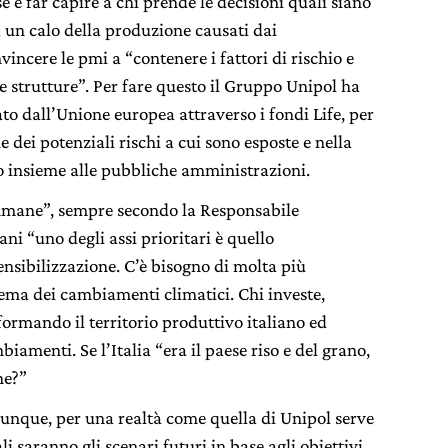
e e far capire a chi prende le decisioni quali siano
 a un calo della produzione causati dai
ncere le pmi a “contenere i fattori di rischio e
ie strutture”. Per fare questo il Gruppo Unipol ha
ato dall’Unione europea attraverso i fondi Life, per
e dei potenziali rischi a cui sono esposte e nella
o insieme alle pubbliche amministrazioni.
immane”, sempre secondo la Responsabile
ani “uno degli assi prioritari è quello
ensibilizzazione. C’è bisogno di molta più
ema dei cambiamenti climatici. Chi investe,
sformando il territorio produttivo italiano ed
iamenti. Se l’Italia “era il paese riso e del grano,
ne?”
dunque, per una realtà come quella di Unipol serve
 saranno gli scenari futuri in base agli obiettivi