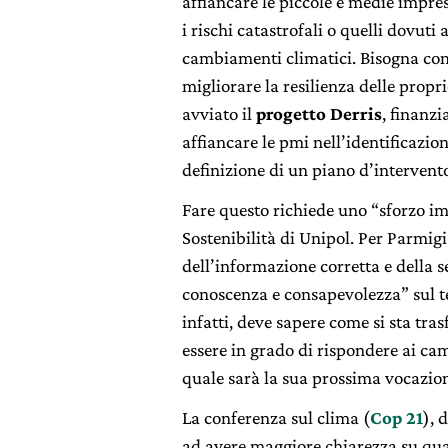
affiancare le piccole e medie impres
i rischi catastrofali o quelli dovuti
cambiamenti climatici. Bisogna convi
migliorare la resilienza delle propr
avviato il
progetto Derris
, finanzi
affiancare le pmi nell’identificazion
definizione di un piano d’intervent
Fare questo richiede uno “sforzo 
Sostenibilità di Unipol. Per Parmigi
dell’informazione corretta e della s
conoscenza e consapevolezza” sul t
infatti, deve sapere come si sta tra
essere in grado di rispondere ai camb
quale sarà la sua prossima vocazio
La conferenza sul clima (
Cop 21
), 
ad avere maggiore chiarezza su quali