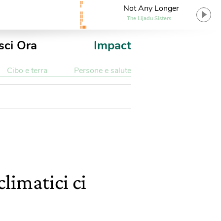
Not Any Longer
The Lijadu Sisters
sci Ora
Impact
Cibo e terra
Persone e salute
limatici ci