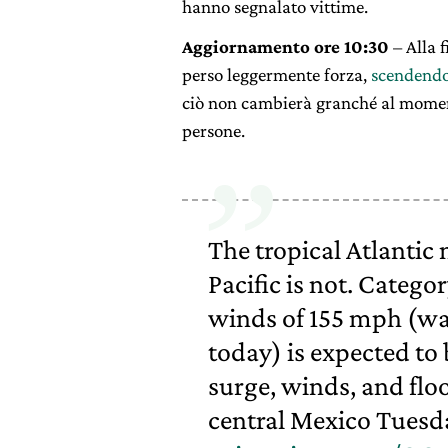
hanno segnalato vittime.
Aggiornamento ore 10:30
– Alla f
perso leggermente forza,
scendendo
ciò non cambierà granché al momento
persone.
The tropical Atlantic 
Pacific is not. Categ
winds of 155 mph (was
today) is expected to 
surge, winds, and flo
central Mexico Tuesd