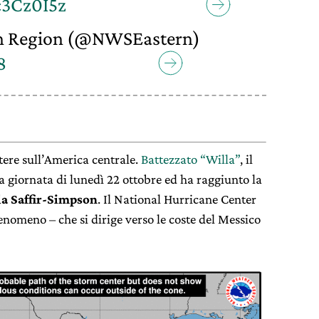
c3Cz0I5z
n Region (@NWSEastern)
8
tere sull’America centrale.
Battezzato “Willa”
, il
lla giornata di lunedì 22 ottobre ed ha raggiunto la
la Saffir-Simpson
. Il National Hurricane Center
fenomeno – che si dirige verso le coste del Messico