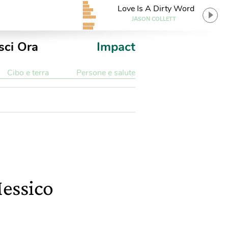
Love Is A Dirty Word
JASON COLLETT
sci Ora
Impact
Cibo e terra
Persone e salute
Messico