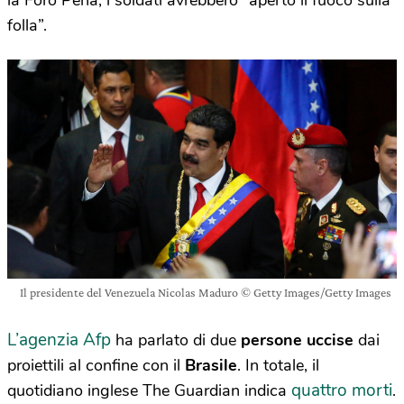
la Foro Pena, i soldati avrebbero “aperto il fuoco sulla
folla”.
Il presidente del Venezuela Nicolas Maduro © Getty Images/Getty Images
L’agenzia Afp
ha parlato di due
persone uccise
dai
proiettili al confine con il
Brasile
. In totale, il
quattro morti
quotidiano inglese The Guardian indica
.