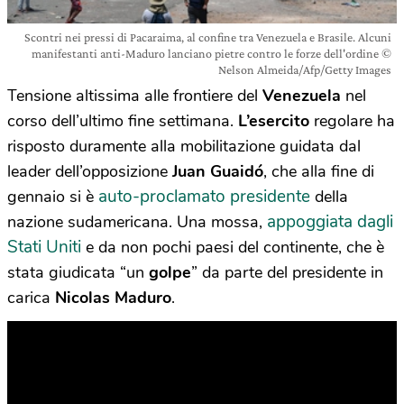
Scontri nei pressi di Pacaraima, al confine tra Venezuela e Brasile. Alcuni
manifestanti anti-Maduro lanciano pietre contro le forze dell'ordine ©
Nelson Almeida/Afp/Getty Images
Tensione altissima alle frontiere del
Venezuela
nel
corso dell’ultimo fine settimana.
L’esercito
regolare ha
risposto duramente alla mobilitazione guidata dal
leader dell’opposizione
Juan Guaidó
, che alla fine di
auto-proclamato presidente
gennaio si è
della
appoggiata dagli
nazione sudamericana. Una mossa,
Stati Uniti
e da non pochi paesi del continente, che è
stata giudicata “un
golpe
” da parte del presidente in
carica
Nicolas Maduro
.