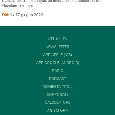
sigillate, controlli più rigidi, un meccanismo di solidarietà non
vincolante tra Paesi.
Diritti
17 giugno 2026
ATTUALITÀ
NEWSLETTER
APP APPLE (IOS)
APP GOOGLE (ANDROID)
RADIO
PODCAST
RICHIESTA TITOLI
CORPORATE
CALCOLATORE
AGISCI ORA