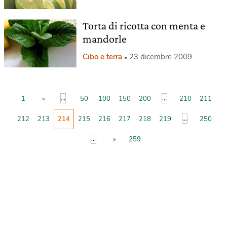
Torta di ricotta con menta e
mandorle
Cibo e terra
23 dicembre 2009
...
...
1
«
50
100
150
200
210
211
...
212
213
214
215
216
217
218
219
250
...
»
259