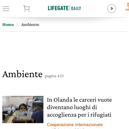
tore
Home
Ambiente
Ambiente
pagina 433
In Olanda le carceri vuote
diventano luoghi di
accoglienza per i rifugiati
Cooperazione internazionale