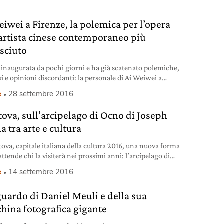
 la fase conclusiva dell’esistenza di Oscar Wilde conobbe
ia della galera, peraltro mirata a
eiwei a Firenze, la polemica per l’opera
’artista cinese contemporaneo più
sciuto
a inaugurata da pochi giorni e ha già scatenato polemiche,
si e opinioni discordanti: la personale di Ai Weiwei a
 Strozzi di Firenze è espressione dei diritti, tutti e di tutti.
e
28 settembre 2016
dell’artista, e quindi di un uomo, cinese, che intende dire
 vissuto; quelli di chi solca il mare per trovare pace;
ova, sull’arcipelago di Ocno di Joseph
a tra arte e cultura
ova, capitale italiana della cultura 2016, una nuova forma
attende chi la visiterà nei prossimi anni: l’arcipelago di
n piccolo gruppo di isole galleggianti sul lago Inferiore, la
e
14 settembre 2016
ma richiama le foglie del fior di loto. Gli specchi d’acqua
ani si trasformano così in uno splendido palcoscenico
guardo di Daniel Meuli e della sua
 all’installazione dell’architetto Joseph Grima. Inaugurata
ica
hina fotografica gigante