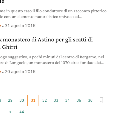
ie
me in questo caso il filo conduttore di un racconto pittorico
de con un elemento naturalistico univoco ed
atamente identificabile, ovvero l’acqua, con tutte le sue
e
31 agosto 2016
e rifrazioni luminose. Che sia quella del mare su cui
ombano le falesie della Normandia o la superficie degli
x monastero di Astino per gli scatti di
 (anch’essi normanni) di Giverny su cui galleggiano le
i Ghirri
uogo suggestivo, a pochi minuti dal centro di Bergamo, nel
ere di Longuelo, un monastero del 1070 circa fondato dai
 vallambrosiani: l’ex monastero di Astino è tornato a
e
20 agosto 2016
ere grazie a un restauro datato 2015 e oggi è anche sede di
nti mostre. Fino a fine mese c’è la possibilità di visitare
...
8
29
30
31
32
33
34
35
36
»
44