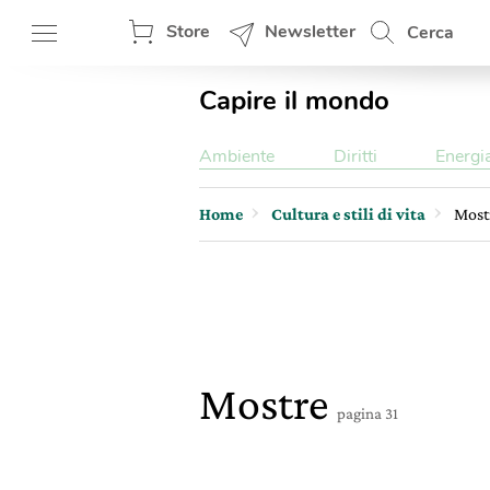
Store
Newsletter
Cerca
Capire il mondo
Ambiente
Diritti
Energi
Home
Cultura e stili di vita
Most
Mostre
pagina 31