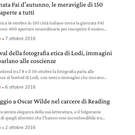
nata Fai d’autunno, le meraviglie di 150
 aperte a tutti
ca 16 ottobre in 150 città italiane torna la giornata FAI
nno: 600 aperture straordinarie per riscoprire il nostro
onio d’arte e cultura.
e
7 ottobre 2016
val della fotografia etica di Lodi, immagini
parlano alle coscienze
kend tra l’8 e il 30 ottobre la fotografia parla alle
nze al festival di Lodi, con temi e immagini che toccano
 di noi.
e
6 ottobre 2016
gio a Oscar Wilde nel carcere di Reading
ncantata eleganza della sua letteratura, o il folgorante
di quegli aforismi che l’hanno reso inconfondibile tra
mal sembrano conciliarsi con il filo spinato, la costrizione
e
2 ottobre 2016
 cella angusta o la plumbea umiliazione del galeotto. E