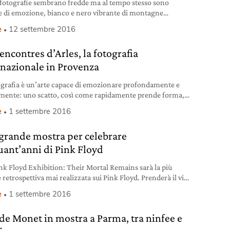
 fotografie sembrano fredde ma al tempo stesso sono
e di emozione, bianco e nero vibrante di montagne
ti o freddi altipiani desolati. Per lo più Daniel Meuli,
e
12 settembre 2016
fo svizzero che vive in Engadina, ritrae le sue Alpi.
mi che vede ogni giorno, montagne che nella loro
encontres d’Arles, la fotografia
lità sembrano immutabili, ma che cambiano
uamente. Le foto
rnazionale in Provenza
ografia è un’arte capace di emozionare profondamente e
mente: uno scatto, così come rapidamente prende forma,
llo stesso modo, mutare stati d’animo e svegliare coscienze.
e
1 settembre 2016
otografie sono esposte in uno scenario che, già da solo,
ta storia e cultura, questa forma d’arte diviene quasi
grande mostra per celebrare
iva. Succede semplicemente ma meravigliosamente ad
uant’anni di Pink Floyd
nk Floyd Exhibition: Their Mortal Remains sarà la più
retrospettiva mai realizzata sui Pink Floyd. Prenderà il via
maggio della prossima primavera e rimarrà al Victoria and
e
1 settembre 2016
 Museum di Londra fino al primo ottobre del prossimo
La grande mostra vuole celebrare a dovere il cinquantesimo
de Monet in mostra a Parma, tra ninfee e
rsario della pubblicazione del