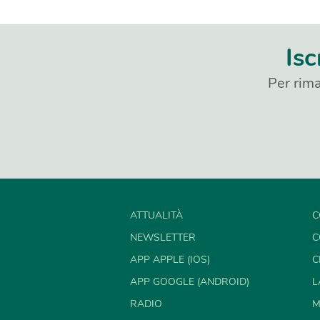
Isc
Per rima
ATTUALITÀ
C
NEWSLETTER
C
APP APPLE (IOS)
C
APP GOOGLE (ANDROID)
L
RADIO
M