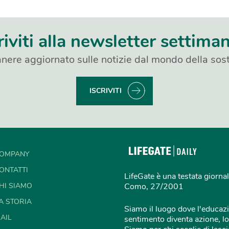
riviti alla newsletter settima
nere aggiornato sulle notizie dal mondo della sost
ISCRIVITI
OMPANY
ONTATTI
LifeGate è una testata giornal
HI SIAMO
Como, 27/2001
A STORIA
Siamo il luogo dove l'educazi
AIL
sentimento diventa azione, lo