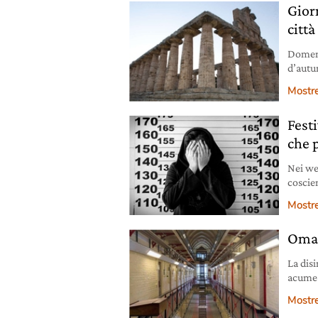
Gior
città
Domeni
d’autu
patrim
Mostr
Festi
che 
Nei wee
coscie
ognuno
Mostr
Omag
La disi
acume 
mille, 
Mostr
di una