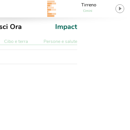
Tirreno
Cimini
sci Ora
Impact
Cibo e terra
Persone e salute