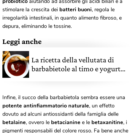
probiotico
aiutando ad assorbire gli acidi biliari e a
stimolare la crescita dei
batteri buoni
, regola le
irregolarità intestinali, in quanto alimento fibroso, e
depura, eliminando le tossine.
Leggi anche
La ricetta della vellutata di
barbabietole al timo e yogurt
con grissini di sfoglia
Infine, il succo della barbabietola sembra essere una
potente antinfiammatorio naturale
, un effetto
dovuto ad alcuni antiossidanti della famiglia delle
betalaine
, ovvero le
betacianine
e le
betaxanitine
, i
pigmenti responsabili del colore rosso. Fa bene anche