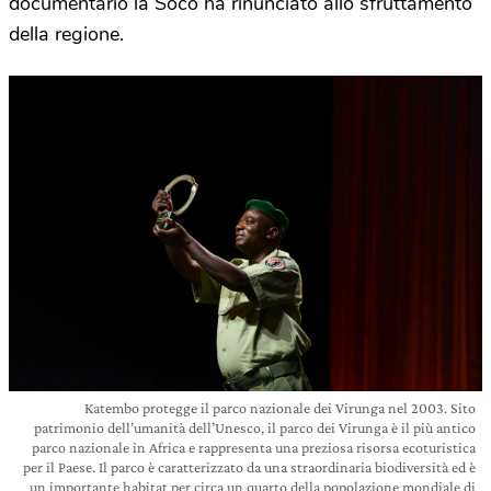
documentario la Soco ha rinunciato allo sfruttamento
della regione.
Katembo protegge il parco nazionale dei Virunga nel 2003. Sito
patrimonio dell’umanità dell’Unesco, il parco dei Virunga è il più antico
parco nazionale in Africa e rappresenta una preziosa risorsa ecoturistica
per il Paese. Il parco è caratterizzato da una straordinaria biodiversità ed è
un importante habitat per circa un quarto della popolazione mondiale di