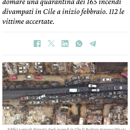
domare una quarantina dei 165 incendi
divampati in Cile a inizio febbraio. 112 le
vittime accertate.
Edifici e veicoli distrutti dagli incendi in Cile © Rodrigo Arangua/Afp via