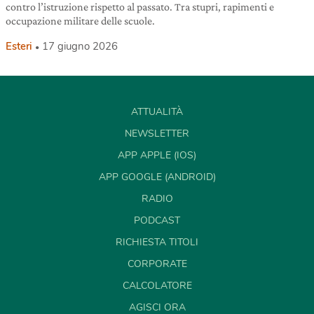
contro l’istruzione rispetto al passato. Tra stupri, rapimenti e
occupazione militare delle scuole.
Esteri
17 giugno 2026
ATTUALITÀ
NEWSLETTER
APP APPLE (IOS)
APP GOOGLE (ANDROID)
RADIO
PODCAST
RICHIESTA TITOLI
CORPORATE
CALCOLATORE
AGISCI ORA